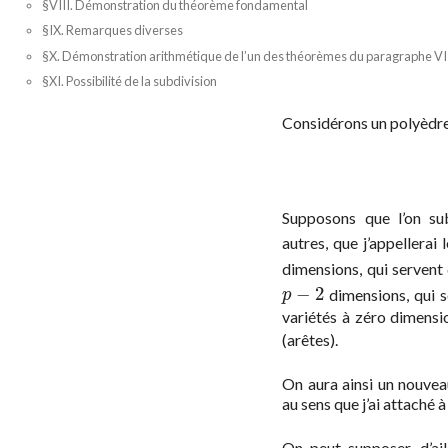
§VIII. Démonstration du théorème fondamental
§IX. Remarques diverses
§X. Démonstration arithmétique de l’un des théorèmes du paragraphe VI
§XI. Possibilité de la subdivision
Considérons un polyèdr
Supposons que l’on su
autres, que j’appellerai 
dimensions, qui servent
−
2
dimensions, qui s
p
−
2
p
variétés à zéro dimensi
(arêtes).
On aura ainsi un nouve
au sens que j’ai attaché à
On peut supposer, d’ail