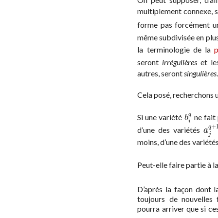
multiplement connexe, s
forme pas forcément un
même subdivisée en plus
la terminologie de la
seront
irrégulières
et le
autres, seront
singulières
Cela posé, recherchons u
q
Si une variété
ne fait
b
i
q
b
i
+
q
d’une des variétés
a
j
q
a
j
moins, d’une des variété
Peut-elle faire partie à 
D’après la façon dont l
toujours de nouvelles 
pourra arriver que si c