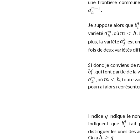
une frontière commun
−
1
m
.
a
h
m
−
1
a
h
q
Je suppose alors que
b
i
b
i
<
variété
, où
.
m
a
k
m
m
<
h
a
m
h
k
plus, la variété
est un
h
a
j
h
a
j
fois de deux variétés di
Si donc je conviens de 
q
, qui font partie de la 
b
i
q
b
i
<
, où
, toute v
m
a
k
m
m
<
h
a
m
h
k
pourrai alors représent
l’indice
indique le no
q
q
q
Indiquent que
fait 
b
i
q
b
i
distinguer les unes des a
≥
On a
.
h
≥
q
h
q