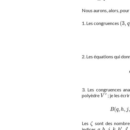
Nous aurons, alors, pour
(
3
,
1. Les congruences
(
3
,
q
)
q
2. Les équations qui donn
3. Les congruences an
′
polyèdre
; je les écrir
V
′
V
(2,q,h,
(
,
,
,
B
q
h
j
Les
sont des nombre
ζ
ζ
′
′
,
,
,
,
,
,
indices
q
,
h
,
j
,
k
,
h
′
,
j
′
,
k
′
q
h
j
k
h
j