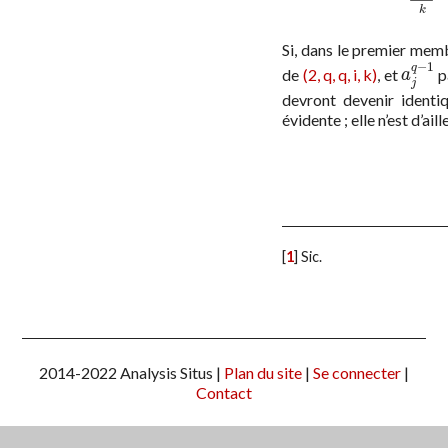
k
Si, dans le premier mem
−
1
q
de
(2, q, q, i, k)
, et
p
a
j
q
−
1
a
j
devront devenir identiq
évidente ; elle n’est d’ail
[
1
]
Sic.
2014-2022 Analysis Situs |
Plan du site
|
Se connecter
|
Contact