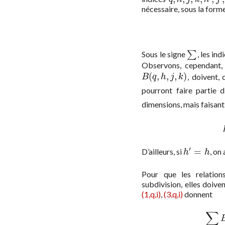
nécessaire, sous la form
Sous le signe
∑
, les ind
∑
Observons, cependant,
(
,
,
,
)
, doivent
B
(
q
,
h
,
j
,
k
)
B
q
h
j
k
pourront faire partie d
dimensions, mais faisant
′
=
D’ailleurs, si
, on
h
′
=
h
h
h
Pour que les relatio
subdivision, elles doiven
(1,q,i)
,
(3,q,i)
donnent
∑
(α