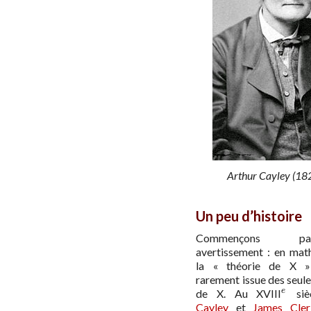
Arthur Cayley (1
Un peu d’histoire
Commençons 
avertissement : en mat
la « théorie de X »
rarement issue des seule
de X. Au XVIII
siè
e
e
Cayley
et
James Cle