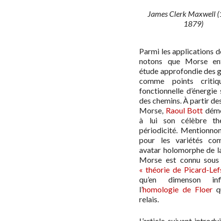
James Clerk Maxwell 
1879)
Parmi les applications 
notons que Morse ent
étude approfondie des 
comme points critiq
fonctionnelle d’énergie 
des chemins. À partir de
Morse,
Raoul Bott
démo
à lui son célèbre t
périodicité. Mentionnon
pour les variétés com
avatar holomorphe de la
Morse est connu sous
« théorie de Picard-Lef
qu’en dimenson infi
l’
homologie de Floer
qu
relais.
L’article suivant introdu