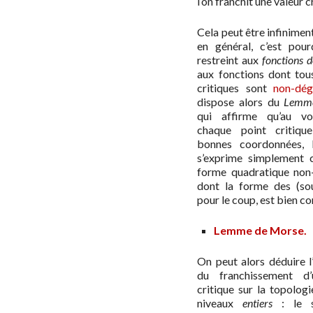
l’on franchit une valeur c
Cela peut être infinime
en général, c’est pou
restreint aux
fonctions 
aux fonctions dont tous
critiques sont
non-dég
dispose alors du
Lemm
qui affirme qu’au vo
chaque point critiqu
bonnes coordonnées, l
s’exprime simplement
forme quadratique non
dont la forme des (sou
pour le coup, est bien c
Lemme de Morse.
On peut alors déduire l
du franchissement d’
critique sur la topolog
niveaux
entiers
: le s