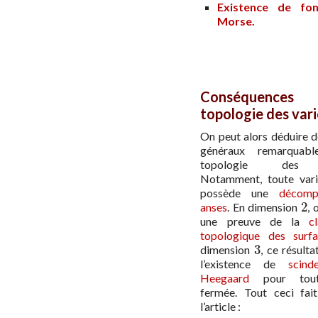
Existence de fon
Morse.
Conséquences
topologie des var
On peut alors déduire d
généraux remarquabl
topologie des v
Notamment, toute vari
possède une
décomp
2
anses
. En dimension
, 
2
une preuve de la
c
topologique des surfa
3
dimension
, ce résulta
3
l’existence de
scin
Heegaard
pour tout
fermée. Tout ceci fait
l’article :