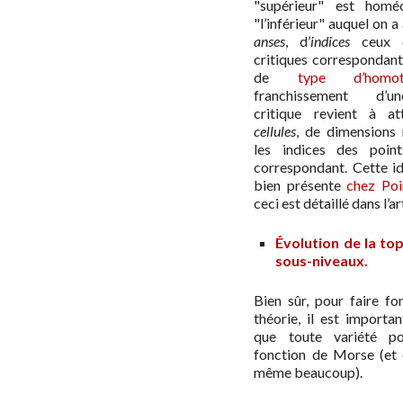
"supérieur" est hom
"l’inférieur" auquel on a
anses
, d’
indices
ceux d
critiques correspondant
de
type d’homot
franchissement d’u
critique revient à at
cellules
, de dimensions 
les indices des point
correspondant. Cette id
bien présente
chez Poi
ceci est détaillé dans l’art
Évolution de la to
sous-niveaux.
Bien sûr, pour faire fo
théorie, il est importa
que toute variété p
fonction de Morse (et
même beaucoup).