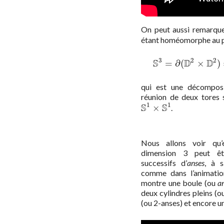
On peut aussi remarque
étant homéomorphe au 
3
2
2
S
D
D
=
∂
(
×
)
S
3
=
∂
(
D
2
×
D
qui est une décompos
réunion de deux tores s
1
1
S
S
×
.
S
1
×
S
1
Nous allons voir qu’
dimension 3 peut êt
successifs d’
anses
, à 
comme dans l’animation
montre une boule (ou
a
deux cylindres pleins (o
(ou 2-anses) et encore u