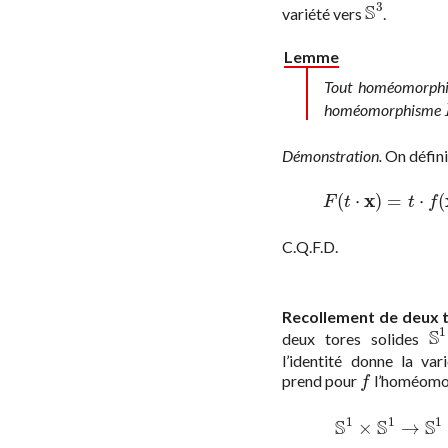
3
S
variété vers
.
S
3
Lemme
Tout homéomorp
homéomorphisme
Démonstration.
On défin
x
(
⋅
)
=
⋅
(
F
(
t
⋅
x
)
=
t
⋅
f
F
t
t
f
C.Q.F.D.
Recollement de deux t
1
S
deux tores solides
S
1
l’identité donne la va
prend pour
l’homéomo
f
f
1
1
1
S
S
S
×
→
S
1
×
S
1
→