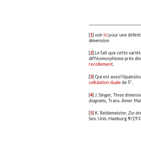
[
1
]
voir
ici
pour une définit
dimension
[
2
]
Le fait que cette vari
difféomorphisme près dé
recollement
.
[
3
]
Qui est aussi l’épaissi
cellulation duale
de
.
V
V
[
4
]
J. Singer,
Three dimensio
diagrams
, Trans. Amer. Ma
[
5
]
K. Reidemeister,
Zur dr
Ses. Unis. Hamburg
9
(1933