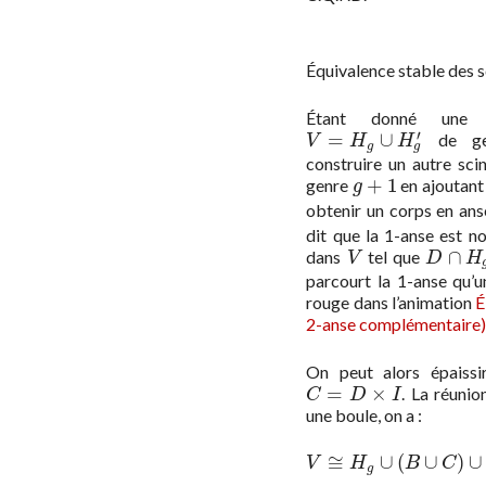
Équivalence stable des
Étant donné une 
′
=
∪
de g
V
=
H
g
∪
H
g
′
V
H
H
g
g
construire un autre s
+
1
genre
en ajoutant
g
+
1
g
obtenir un corps en an
dit que la 1-anse est n
∩
dans
tel que
V
D
∩
H
g
V
D
H
parcourt la 1-anse qu’
rouge dans l’animation
É
2-anse complémentaire
On peut alors épaiss
=
×
. La réuni
C
=
D
×
I
C
D
I
une boule, on a :
≅
∪
(
∪
)
∪
V
≅
H
g
∪
(
B
∪
C
)
V
H
B
C
g