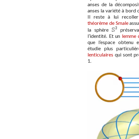
anses de la décomposit
anses la variété à bord
Il reste à lui recoll
théorème de Smale
assu
2
S
la sphère
préservan
S
2
l’identité. Et un
lemme d
que l’espace obtenu 
étudie plus particuli
lenticulaires
qui sont pr
1.