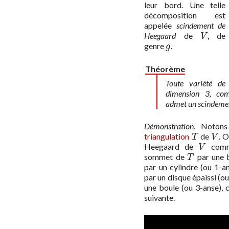
leur bord. Une telle
décomposition est
appelée
scindement de
Heegaard
de
, de
V
V
genre
.
g
g
Théorème
Toute variété de
dimension 3, com
admet un scindeme
Démonstration.
Noton
triangulation
de
. 
T
V
T
V
Heegaard de
comme
V
V
sommet de
par une b
T
T
par un cylindre (ou 1-a
par un disque épaissi (o
une boule (ou 3-anse),
suivante.