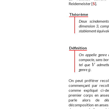
Reidemeister
[
5
]
.
Théorème
Deux scindements
dimension 3, compa
stablement équival
Définition
On appelle
genre
d
compacte, sans bord 
tel que
admette
V
V
genre
.
g
g
On peut préférer recol
commençant par recolle
comme expliqué ci-des
premier corps en anses
parle alors de
dé
décomposition en anses