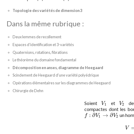
Topologie des variétés de dimension 3
Dans la même rubrique :
Deux lemmes de recollement
Espaces d’identification et 3-variétés
Quaternions, rotations, fibrations
Le théorème du domaine fondamental
Décomposition en anses, diagramme de Heegaard
Scindement de Heegaard d’une variété polyédrique
Opérations élémentaires sur les diagrammes de Heegaard
Chirurgie de Dehn
Soient
et
deu
V
1
V
2
V
V
1
2
compactes dont les bo
:
∂
→
∂
un hom
f
:
∂
V
1
→
∂
V
2
f
V
V
1
2
V
V