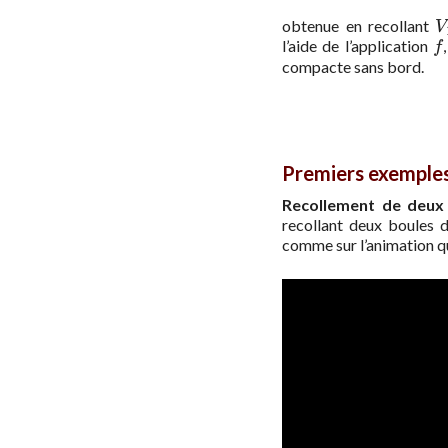
obtenue en recollant
V
V
l’aide de l’application
f
f
compacte sans bord.
Premiers exemple
Recollement de deux 
recollant deux boules 
comme sur l’animation qu