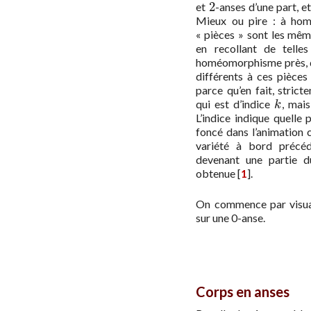
2
et
-anses d’une part, e
2
Mieux ou pire : à hom
« pièces » sont les même
en recollant de telles
homéomorphisme près, 
différents à ces pièces
parce qu’en fait, strict
qui est d’indice
, mai
k
k
L’indice indique quelle 
foncé dans l’animation c
variété à bord précéde
devenant une partie d
obtenue
[
1
]
.
On commence par visual
sur une 0-anse.
Corps en anses