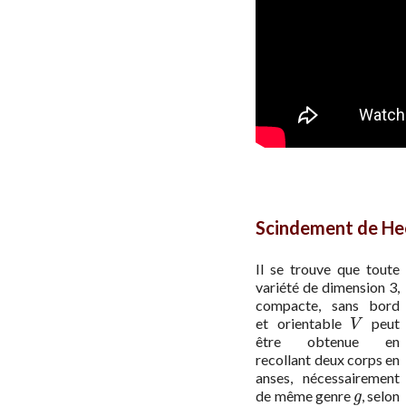
Scindement de H
Il se trouve que toute
variété de dimension 3,
compacte, sans bord
et orientable
peut
V
V
être obtenue en
recollant deux corps en
anses, nécessairement
de même genre
, selon
g
g