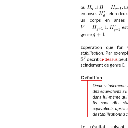
∪
=
où
. L
H
g
∪
B
=
H
g
+
1
H
B
H
+
1
g
g
′
en anses
selon deux 
H
g
′
H
g
un corps en anse
′
=
∪
est
V
=
H
g
+
1
∪
H
g
+
1
′
V
H
H
+
1
+
1
g
g
+
1
genre
.
g
+
1
g
L’opération que l’on
stabilisation
. Par exempl
3
S
décrit
ci-dessus
peut 
S
3
scindement de genre 0.
Définition
Deux scindements 
dits
équivalents
s’i
dans lui-même qui 
Ils sont dits
st
équivalents après 
de stabilisations à 
Le résultat suivan