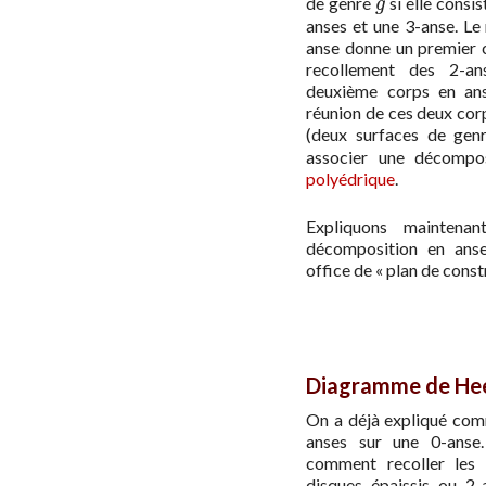
de genre
si elle consi
g
g
anses et une 3-anse. Le
anse donne un premier 
recollement des 2-a
deuxième corps en anse
réunion de ces deux corp
(deux surfaces de ge
associer une décompo
polyédrique
.
Expliquons mainten
décomposition en ans
office de « plan de const
Diagramme de He
On a déjà expliqué comm
anses sur une 0-anse.
comment recoller les p
disques épaissis ou 2-