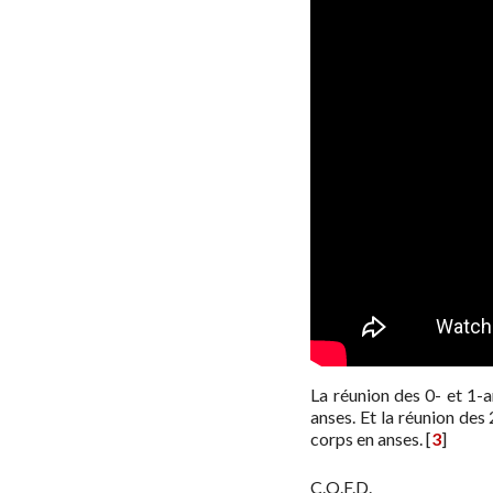
La réunion des 0- et 1-
anses. Et la réunion des
corps en anses.
[
3
]
C.Q.F.D.