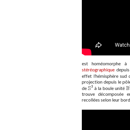
est homéomorphe à
stéréographique
depuis
effet l’hémisphère sud
projection depuis le pôl
3
S
B
de
à la boule unité
S
3
B
trouve décomposée e
recollées selon leur bord