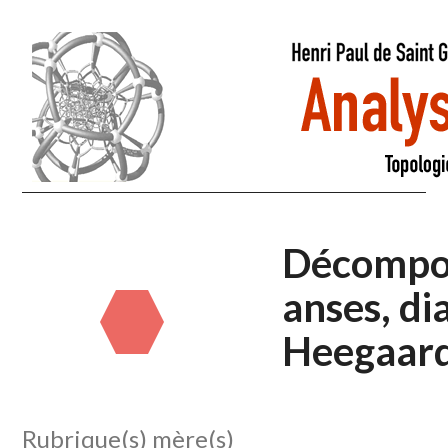
Décompos
anses, d
Heegaar
Rubrique(s) mère(s)