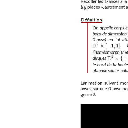
Recoller les 1-anses à l
à
places », autrement 
g
g
Définition
On appelle
corps e
bord de dimension 
0-anse) en lui a
2
D
×
[
−
1
,
1
]
. 
D
2
×
[
−
1
,
1
]
l’homéomorphisme 
2
D
×
{
±
disques
D
2
×
{
±
1
}
le bord de la boule
obtenue soit orienta
L’animation suivant mo
anses sur une 0-anse po
genre 2.