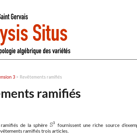
ension 3
>
Revêtements ramifiés
ments ramifiés
3
S
 ramifiés de la sphère
fournissent une riche source d’exemp
S
3
vêtements ramifiés trois articles.