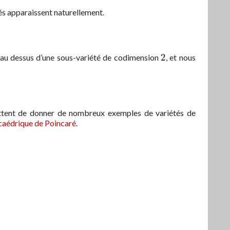
és apparaissent naturellement.
2
é au dessus d’une sous-variété de codimension
, et nous
2
ttent de donner de nombreux exemples de variétés de
caédrique de Poincaré
.