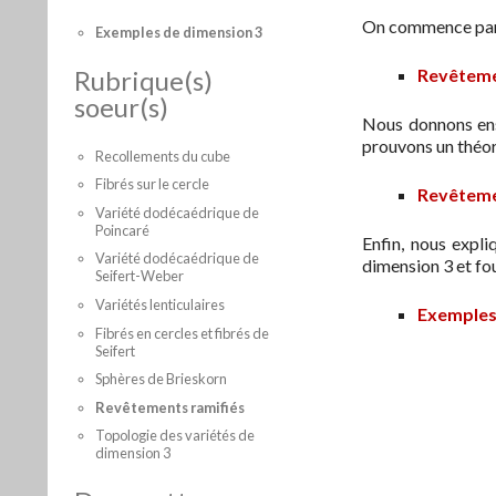
On commence par l
Exemples de dimension 3
Rubrique(s)
Revêtemen
soeur(s)
Nous donnons ens
prouvons un théor
Recollements du cube
Fibrés sur le cercle
Revêtemen
Variété dodécaédrique de
Poincaré
Enfin, nous expl
Variété dodécaédrique de
dimension 3 et fo
Seifert-Weber
Variétés lenticulaires
Exemples
Fibrés en cercles et fibrés de
Seifert
Sphères de Brieskorn
Revêtements ramifiés
Topologie des variétés de
dimension 3