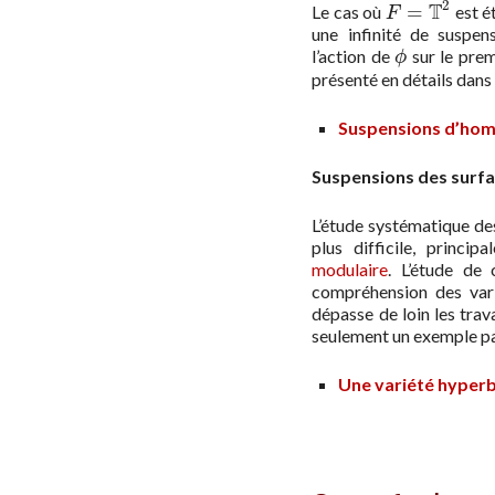
2
T
=
Le cas où
est é
F
=
T
2
F
une infinité de suspe
l’action de
sur le prem
ϕ
ϕ
présenté en détails dans l
Suspensions d’hom
Suspensions des surfa
L’étude systématique de
plus difficile, princip
modulaire
. L’étude de
compréhension des var
dépasse de loin les trav
seulement un exemple par
Une variété hyperbo