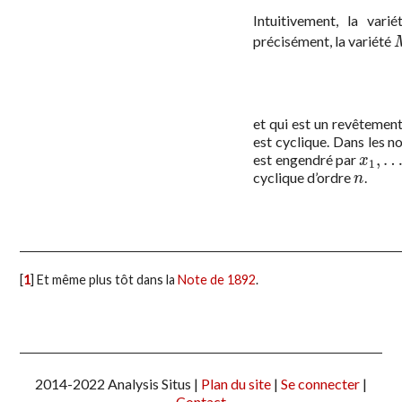
Intuitivement, la vari
précisément, la variété
et qui est un revêtemen
est cyclique. Dans les no
,
est engendré par
x
1
,
…
,
x
x
1
cyclique d’ordre
.
n
n
[
1
]
Et même plus tôt dans la
Note de 1892
.
2014-2022 Analysis Situs |
Plan du site
|
Se connecter
|
Contact