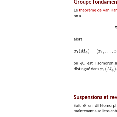
Groupe fondament
Le
théorème de Van K
on a
alors
(
)
=
⟨
,
…
,
π
1
(
M
ϕ
)
=
⟨
x
1
,
π
M
x
x
1
1
ϕ
où
est l’isomorphi
ϕ
∗
ϕ
∗
(
)
distingué dans
π
1
(
M
ϕ
)
π
M
1
ϕ
Suspensions et r
Soit
un difféomorph
ϕ
ϕ
maintenant aux liens en