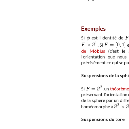
Exemples
Si
est l’identité de
ϕ
F
ϕ
F
1
S
×
=
[
0
,
1
]
. Si
F
×
S
1
F
=
[
0
,
1
]
F
F
de Möbius
(c’est le 
l’orientation que nous
précisément ce qui se p
Suspensions de la sph
2
S
=
Si
, un
théorème
F
=
S
2
F
préservant l’orientation 
de la sphère par un dif
2
S
×
homéomorphe à
S
2
×
S
1
Suspensions du tore