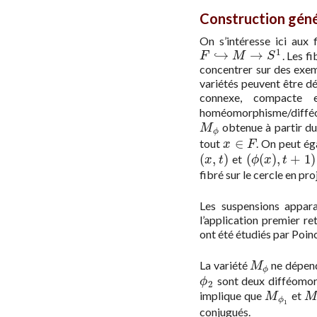
Construction gén
On s’intéresse ici aux 
1
↪
→
. Les f
F
↪
M
→
S
1
F
M
S
concentrer sur des exe
variétés peuvent être dé
connexe, compacte e
homéomorphisme/diff
obtenue à partir d
M
ϕ
M
ϕ
∈
tout
. On peut é
x
∈
F
x
F
(
,
)
(
(
)
,
+
1
)
et
(
x
,
t
)
(
ϕ
(
x
)
,
t
+
1
)
x
t
ϕ
x
t
fibré sur le cercle en p
Les suspensions appara
l’application premier re
ont été étudiés par Poin
La variété
ne dépend
M
ϕ
M
ϕ
sont deux difféomo
ϕ
2
ϕ
2
implique que
et
M
ϕ
1
M
M
M
ϕ
1
conjugués.