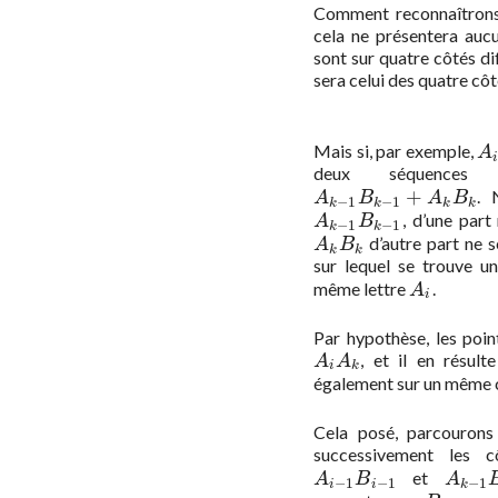
Comment reconnaîtrons-
cela ne présentera aucu
sont sur quatre côtés dif
sera celui des quatre côt
Mais si, par exemple,
A
i
A
deux séquences 
+
. 
A
k
−
1
B
k
−
1
+
A
k
B
k
A
B
A
B
−
1
−
1
k
k
k
k
, d’une part
A
k
−
1
B
k
−
1
A
B
−
1
−
1
k
k
d’autre part ne s
A
k
B
k
A
B
k
k
sur lequel se trouve u
même lettre
.
A
i
A
i
Par hypothèse, les poi
, et il en résul
A
i
A
k
A
A
i
k
également sur un même
Cela posé, parcouron
successivement les 
et
A
i
−
1
B
i
−
1
A
k
−
1
A
B
A
−
1
−
1
−
1
i
i
k