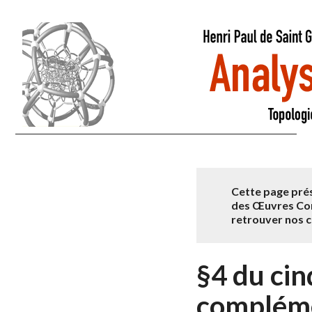
Cette page prés
des Œuvres Com
retrouver nos
§4 du ci
complém