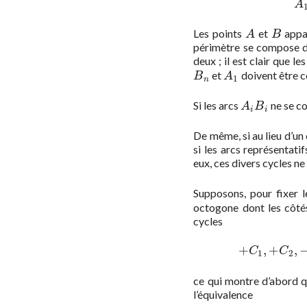
A
Les points
et
appa
A
B
A
B
périmètre se compose d
deux ; il est clair que le
et
doivent être c
B
n
A
1
B
A
1
n
Si les arcs
ne se co
A
i
B
i
A
B
i
i
De même, si au lieu d’un
si les arcs représentati
eux, ces divers cycles ne
Supposons, pour fixer l
octogone dont les côté
cycles
+
,
+
,
+
C
1
,
+
C
C
1
2
ce qui montre d’abord q
l’équivalence