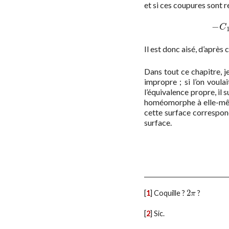
et si ces coupures sont r
−
C
Il est donc aisé, d’après
Dans tout ce chapitre, j
impropre ; si l’on voul
l’équivalence propre, il 
homéomorphe à elle-mêm
cette surface correspo
surface.
2
[
1
]
Coquille ?
?
2
π
π
[
2
]
Sic.