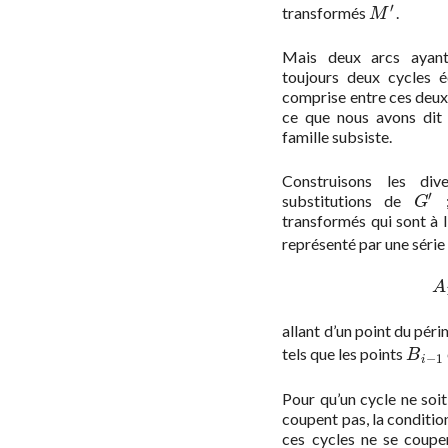
′
transformés
.
M
′
M
Mais deux arcs ayant
toujours deux cycles éq
comprise entre ces deux ar
ce que nous avons dit 
famille subsiste.
Construisons les di
′
substitutions de
;
G
′
G
transformés qui sont à l
représenté par une série
A
allant d’un point du pér
tels que les points
B
i
−
1
B
−
1
i
Pour qu’un cycle ne soi
coupent pas, la condition
ces cycles ne se coupe