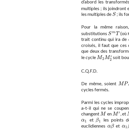
d’abord les transformé
multiples ; ils joindron
les multiples de
; ils f
S
S
Pour la même raison,
substitutions
(où
m
S
m
T
S
T
trait continu qui ira de
croisés, il faut que ces
que deux des transformé
′
le cycle
soit bou
M
2
M
2
′
M
M
2
2
C.Q.F.D.
De même, soient
M
P
M
P
cycles fermés.
Parmi les cycles impro
a-t-il qui ne se coupe
′
changent
en
, et
M
M
′
M
M
et
les points 
α
1
β
1
α
β
1
1
euclidiennes
et
α
β
α
1
α
β
α
1