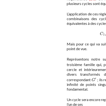
plusieurs cycles sont équ
L’application de ces règ
combinaisons des cyc
équivalentes à des cycles
C
1
Mais pour ce qui va sui
point de vue.
Représentons notre s
troisième famille qui, 
cercle et intérieureme
divers transformés
′
correspondant
; ils 
G
′
G
infinité de points sing
fondamental.
Un cycle sera encore re
l’un de ses