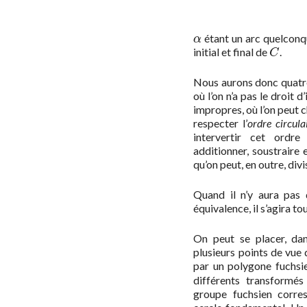
étant un arc quelconque
α
α
initial et final de
.
C
C
Nous aurons donc quatre 
où l’on n’a pas le droit d
impropres, où l’on peut 
respecter l’
ordre circula
intervertir cet ordr
additionner, soustraire 
qu’on peut, en outre, divi
Quand il n’y aura pas 
équivalence, il s’agira t
On peut se placer, dan
plusieurs points de vue
par un polygone fuchs
différents transformé
groupe fuchsien corr