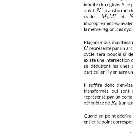
infinité de régions. Si le
′
point
transformé 
N
′
N
′
cycles
et
M
1
M
1
′
N
M
M
1
1
improprement équivalent
la même région, ces cycl
Plaçons-nous maintenant
représenté par un ar
C
C
cycle sera bouclé si d
existe une intersection d
se déduiront les unes 
particulier, il y en aura u
Il suffira donc d’envis
transformés qui sont 
représenté par un cert
périmètre de
à un au
R
0
R
0
Quand un point décrira 
entier, le point corresp