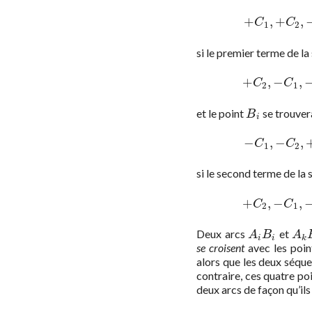
+
,
+
,
+
C
1
,
+
C
C
1
2
si le premier terme de l
+
,
−
,
+
C
2
,
−
C
C
C
2
1
et le point
se trouvera
B
i
B
i
−
,
−
,
−
C
1
,
−
C
C
C
1
2
si le second terme de la
+
,
−
,
+
C
2
,
−
C
C
C
2
1
Deux arcs
et
A
i
B
i
A
k
A
B
A
i
i
k
se croisent
avec les poi
alors que les deux séq
contraire, ces quatre po
deux arcs de façon qu’ils