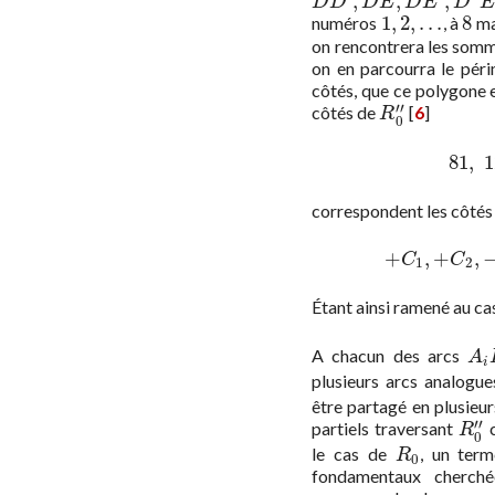
,
,
,
D
D
′
,
D
E
,
D
E
′
,
D
″
E
D
D
D
E
D
E
D
1
,
2
,
.
.
.
8
numéros
, à
mar
1
,
2
,
.
.
.
8
on rencontrera les som
on en parcourra le péri
côtés, que ce polygon
′′
côtés de
[
6
]
R
0
″
R
0
81
,
1
8
correspondent les côtés
+
,
+
,
+
C
1
,
+
C
C
1
2
Étant ainsi ramené au ca
A chacun des arcs
A
i
A
i
plusieurs arcs analogu
être partagé en plusieu
′′
partiels traversant
c
R
0
″
R
0
le cas de
, un ter
R
0
R
0
fondamentaux cherch