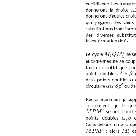
euclidienne. Les transfo
donneront la droite
α
α
donneront d’autres droit
qui joignent les deu
substitutions transform
des diverses substitu
transformation de
.
G
G
′
Le cycle
ne se
M
1
Q
M
1
′
M
Q
M
1
1
euclidiennes ne se coupe
faut et il suffit que p
′
′
points doubles
et
α
′
β
′
α
β
deux points doubles
α
α
′
′
circulaire
ou dan
α
α
′
β
β
′
α
α
β
β
Réciproquement, je sup
se coupent ; je dis qu
′
seront bouclés
M
P
M
′
M
P
M
,
points doubles
α
,
β
α
β
Considérons un arc q
′
′
; alors
es
M
P
M
′
M
2
′
M
P
M
M
2