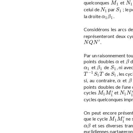
quelconques
et
M
1
N
1
M
N
1
1
celui de
par
; le 
N
1
S
1
N
S
1
1
la droite
.
α
1
β
1
α
β
1
1
Considérons les arcs de
représenteront deux cy
′
.
N
Q
N
′
N
Q
N
Par un raisonnement tout 
points doubles
et
d
α
β
α
β
et
de
, ni ave
α
1
β
1
S
1
α
β
S
1
1
1
−
1
de
, les cy
T
−
1
S
1
T
S
1
T
S
T
S
1
1
si, au contraire,
et
α
β
α
β
points doubles de l’une
′
′
cycles
et
M
1
M
1
′
N
1
N
1
M
M
N
N
1
1
1
1
cycles quelconques imp
On peut encore présent
′
que le cycle
ne s
M
1
M
1
′
M
M
1
1
et ses diverses tra
α
β
α
β
euclidiennes partageron