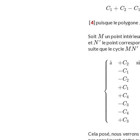
+
−
(26)
C
1
+
C
C
C
1
2
[
4
]
puisque le polygone
Soit
un point intérieu
M
M
′
et
le point correspon
N
′
N
′
suite que le cycle
M
N
′
+
M
N
⎧
⎪
⎪
+
si
⎪
(27)
{
à
+
C
2
si le point
N
e
à
C
⎪
2
⎪
⎪
⎪
⎪
−
⎪
C
1
⎪
⎪
⎪
⎪
−
⎪
C
2
⎨
+
C
1
⎪
⎪
⎪
+
⎪
C
⎪
4
⎪
⎪
⎪
⎪
−
C
⎪
3
⎪
⎪
⎪
⎩
⎪
−
C
4
+
C
3
Cela posé, nous verrons
par conséquent, notre c