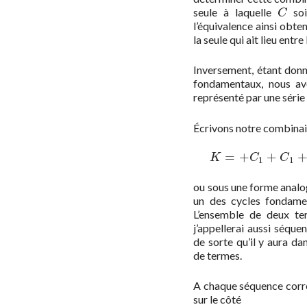
seule à laquelle
soi
C
C
l’équivalence ainsi obte
la seule qui ait lieu ent
Inversement, étant don
fondamentaux, nous av
représenté par une série
Écrivons notre combina
=
+
+
K
=
+
C
1
+
K
C
C
1
1
ou sous une forme analo
un des cycles fondam
L’ensemble de deux te
j’appellerai aussi séqu
de sorte qu’il y aura d
de termes.
A chaque séquence corr
sur le côté