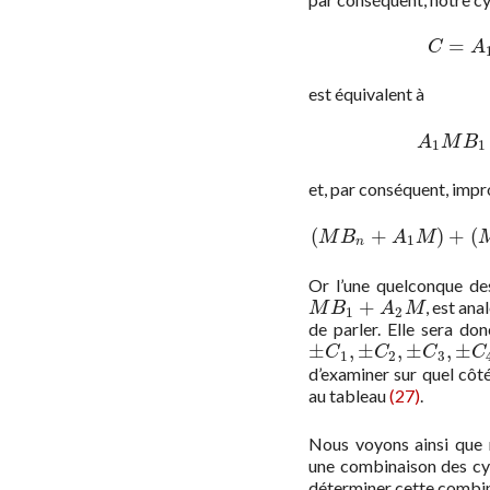
=
C
C
A
est équivalent à
A
1
A
M
B
1
1
et, par conséquent, imp
(
+
)
+
(
(
M
B
n
+
A
1
M
)
M
B
A
M
1
n
Or l’une quelconque de
+
, est an
M
B
1
+
A
2
M
M
B
A
M
1
2
de parler. Elle sera do
±
,
±
,
±
,
±
±
C
1
,
±
C
2
,
±
C
3
,
±
C
4
C
C
C
C
1
2
3
d’examiner sur quel côt
au tableau
(27)
.
Nous voyons ainsi que 
une combinaison des cy
déterminer cette combina