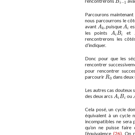
rencontrerons
ava
B
i
−
1
B
−
1
i
Parcourons maintenant 
nous parcourrons le cô
avant
, puisque
es
A
k
A
i
A
A
k
i
les points
et
A
i
B
i
A
B
i
i
rencontrerons les côt
d’indiquer.
Donc pour que les séq
rencontrer successivem
pour rencontrer succe
parcourir
dans deux 
R
0
R
0
Les autres cas douteux 
des deux arcs
ou
A
i
B
i
A
B
i
i
Cela posé, un cycle do
équivalent à un cycle 
incompatibles ne sera 
qu’on ne puisse faire
l’équivalence
(26)
. On 