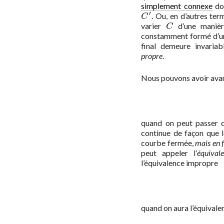
simplement connexe
do
′
. Ou, en d’autres ter
C
′
C
varier
d’une manièr
C
C
constamment formé d’une
final demeure invariab
propre
.
Nous pouvons avoir avan
quand on peut passer
continue de façon que 
courbe fermée,
mais en fa
peut appeler l’
équival
l’équivalence impropre
quand on aura l’équival