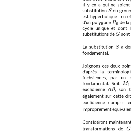
il y en a qui ne soien
substitution
du grou
S
S
est hyperbolique ; en ef
d’un polygone
de la
R
0
R
0
cycle unique et dont
substitutions de
sont 
G
G
La substitution
a don
S
S
fondamental.
Joignons ces deux point
d’après la terminolo
fuchsiennes, par un 
fondamental. Soit
M
1
M
1
euclidienne
, son 
α
β
α
β
également sur cette dr
euclidienne compris 
improprement équivalen
Considérons maintenant
transformations de
G
G