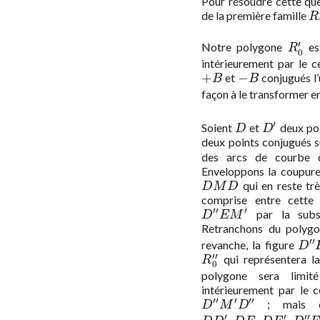
Pour résoudre cette que
de la première famille
R
R
′
Notre polygone
est
R
0
′
R
0
intérieurement par le c
+
−
et
conjugués l’
+
B
−
B
B
B
façon à le transformer 
′
Soient
et
deux poi
D
D
′
D
D
deux points conjugués 
des arcs de courbe 
Enveloppons la coupur
qui en reste trè
D
M
D
D
M
D
comprise entre cett
′′
′
par la subs
D
″
E
M
′
D
E
M
Retranchons du polyg
′′
revanche, la figure
D
″
E
D
′′
qui représentera l
R
0
″
R
0
polygone sera limit
intérieurement par le 
′′
′
′′
; mais c
D
″
M
′
D
″
D
M
D
′
′
′′