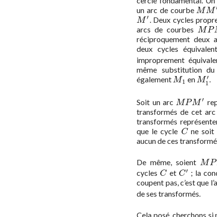
cercle fondamental. Un
un arc de courbe
M
M
′
M
M
′
. Deux cycles propr
M
′
M
arcs de courbes
M
P
M
P
réciproquement deux a
deux cycles équivale
improprement équivalen
même substitution d
′
également
en
.
M
1
M
1
′
M
M
1
1
′
Soit un arc
rep
M
P
M
′
M
P
M
transformés de cet arc
transformés représente
que le cycle
ne soit 
C
C
aucun de ces transformé
De même, soient
M
P
M
P
′
cycles
et
; la con
C
C
′
C
C
coupent pas, c’est que l’
de ses transformés.
Cela posé, cherchons si