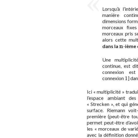
Lorsqu’à l’intér
manière conti
dimensions forme 
morceaux fixe
morceaux pris s
alors cette mult
n
dans la
-ième
n
Une multiplici
continue, est d
connexion est 
1
connexion
] da
1
Ici « multiplicité » tradu
l’espace ambiant des 
« Strecken », et qui gén
surface. Riemann voit
première (peut-être touj
permet peut-être d’avoi
les « morceaux de varié
avec la définition donné