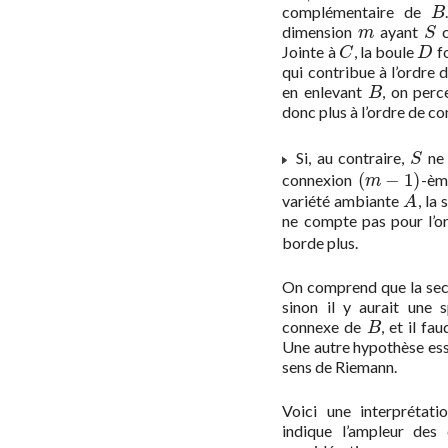
complémentaire de
B
B
dimension
ayant
c
m
S
m
S
Jointe à
, la boule
f
C
D
C
D
qui contribue à l’ordre
en enlevant
, on perc
B
B
donc plus à l’ordre de 
Si, au contraire,
ne 
S
S
(
−
1
)
connexion
-èm
(
m
−
1
)
m
variété ambiante
, la
A
A
ne compte pas pour l’o
borde plus.
On comprend que la sec
sinon il y aurait une
connexe de
, et il fa
B
B
Une autre hypothèse ess
sens de Riemann.
Voici une interprétat
indique l’ampleur des