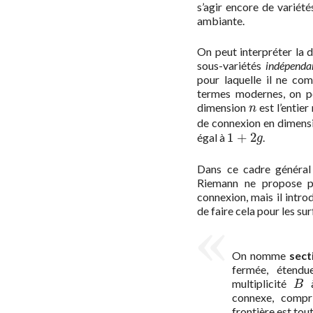
s’agir encore de variété
ambiante.
On peut interpréter la 
sous-variétés
indépenda
pour laquelle il ne com
termes modernes, on p
dimension
est l’entier
n
n
de connexion en dimens
1
+
2
égal à
.
1
+
2
g
g
Dans ce cadre général 
Riemann ne propose pa
connexion, mais il introd
de faire cela pour les sur
On nomme
sect
fermée, étendu
multiplicité
à
B
B
connexe, compr
frontière est tout