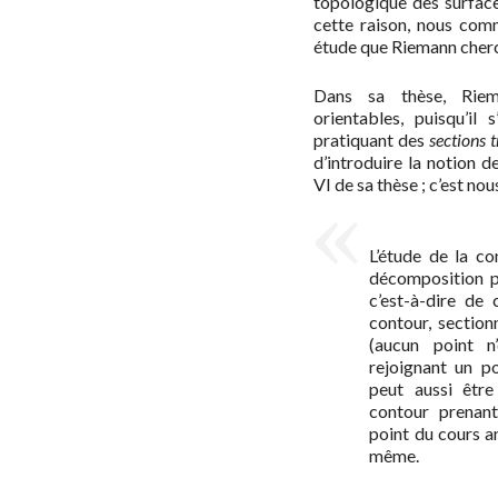
topologique des surface
cette raison, nous com
étude que Riemann cherch
Dans sa thèse, Riema
orientables, puisqu’il 
pratiquant des
sections 
d’introduire la notion 
VI de sa thèse ; c’est no
L’étude de la co
décomposition p
c’est-à-dire de 
contour, section
(aucun point n’
rejoignant un po
peut aussi être
contour prenant 
point du cours an
même.