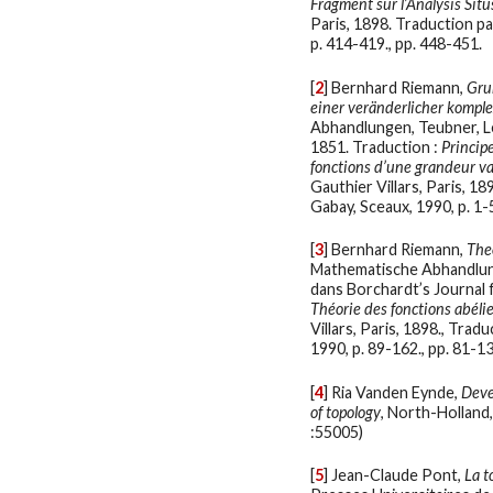
Fragment sur l’Analysis Situ
Paris, 1898. Traduction pa
p. 414-419., pp. 448-451.
[
2
]
Bernhard Riemann,
Gru
einer veränderlicher komple
Abhandlungen, Teubner, Le
1851. Traduction :
Princip
fonctions d’une grandeur va
Gauthier Villars, Paris, 1
Gabay, Sceaux, 1990, p. 1-5
[
3
]
Bernhard Riemann,
The
Mathematische Abhandlunge
dans Borchardt’s Journal 
Théorie des fonctions abéli
Villars, Paris, 1898., Trad
1990, p. 89-162., pp. 81-1
[
4
]
Ria Vanden Eynde,
Deve
of topology
, North-Hollan
:55005)
[
5
]
Jean-Claude Pont,
La t