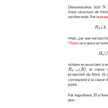
Démonstration.
Soit
u
N
N
d’une structure de fib
section nulle. Par la
prop
(
,
H
H
A
k
Mais, par une version 
Thom
, on a aussi un is
(
H
H
k
obtenu en associant à u
(
)
, la classe
H
k
−
m
(
B
)
H
B
−
k
m
projection du fibré. En 
correspond à la classe 
point.
Par hypothèse,
a l’ho
B
B
que :