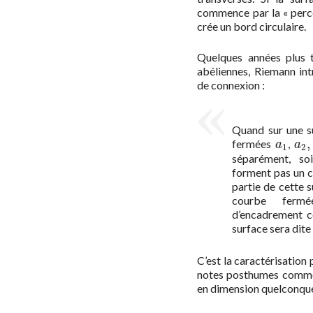
commence par la « percer
crée un bord circulaire.
Quelques années plus t
abéliennes, Riemann intr
de connexion :
Quand sur une 
,
fermées
,
a
1
a
2
,
.
.
a
a
1
2
séparément, soi
forment pas un 
partie de cette s
courbe fermé
d’encadrement co
surface sera dit
C’est la caractérisation
notes posthumes comme d
en dimension quelconque