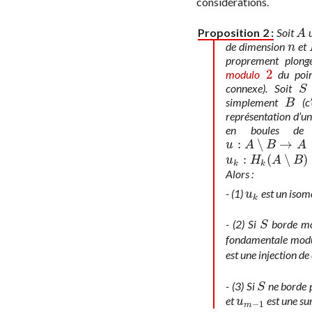
considérations.
Proposition 2 :
Soit
u
A
A
de dimension
et
n
n
proprement plon
2
modulo
du poin
2
connexe). Soit
S
S
simplement
(c’
B
B
représentation d’u
en boules de
:
∖
→
u
:
A
∖
B
→
A
u
A
B
A
:
(
∖
)
u
k
:
H
k
(
A
∖
B
)
→
H
k
u
H
A
B
k
k
Alors :
- (1)
est un isom
u
k
u
k
- (2) Si
borde m
S
S
fondamentale mod
est une injection d
- (3) Si
ne borde 
S
S
et
est une su
u
m
−
1
u
−
1
m