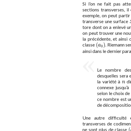
Si l’on ne fait pas att
sections transverses, il
exemple, on peut partir
transverse une surface
tore dont on a enlevé u
on peut trouver une nou
la précédente, et ainsi 
(
)
classe
. Riemann sem
(
a
0
)
a
0
ainsi dans le dernier pa
Le nombre des 
desquelles sera 
la variété à
di
n
n
connexe jusqu’à 
selon le choix de
ce nombre est u
de décompositio
Une autre difficulté 
transverses de codime
(
ne sont plus de classe
(