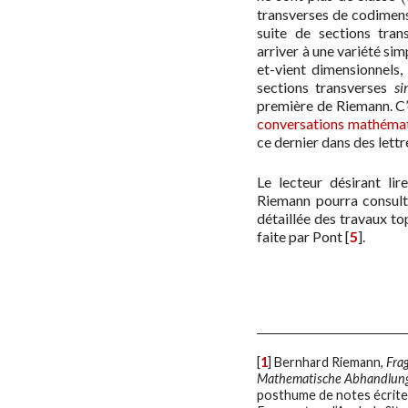
transverses de codimen
suite de sections tra
arriver à une variété si
et-vient dimensionnels,
sections transverses
si
première de Riemann. C’
conversations mathémat
ce dernier dans des lettr
Le lecteur désirant li
Riemann pourra consulte
détaillée des travaux to
faite par Pont
[
5
]
.
[
1
]
Bernhard Riemann,
Fra
Mathematische Abhandlun
posthume de notes écrites