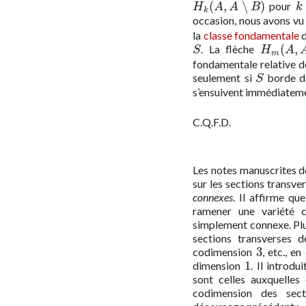
(
,
∖
)
pour
H
k
(
A
,
A
∖
B
)
k
H
A
A
B
k
k
occasion, nous avons vu
la
classe fondamentale
(
,
. La flèche
S
H
m
(
A
,
A
∖
S
H
A
m
fondamentale relative 
seulement si
borde 
S
S
s’ensuivent immédiatem
C.Q.F.D.
Les notes manuscrites d
sur les sections transve
connexes
. Il affirme que
ramener une variété 
simplement connexe. Plu
sections transverses 
3
codimension
, etc., e
3
1
dimension
. Il introdu
1
sont celles auxquelles
codimension des sect