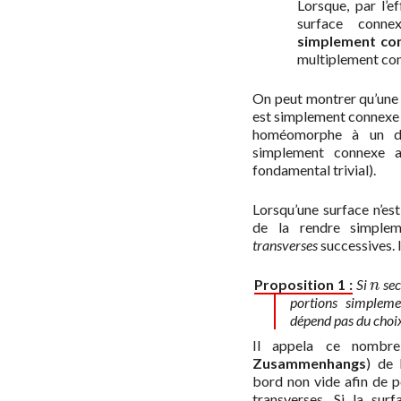
Lorsque, par l’e
surface conne
simplement co
multiplement co
On peut montrer qu’une 
est simplement connexe a
homéomorphe à un dis
simplement connexe a
fondamental trivial).
Lorsqu’une surface n’e
de la rendre simple
transverses
successives. 
Proposition 1 :
Si
sec
n
n
portions simpleme
dépend pas du choix
Il appela ce nomb
Zusammenhangs
) de 
bord non vide afin de 
transverses. Si la su