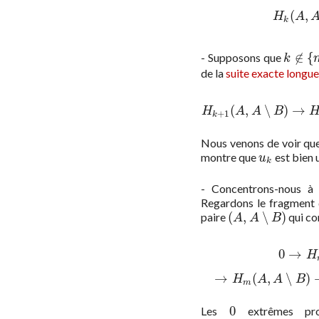
(
,
H
k
(
A
,
H
A
k
∉
{
- Supposons que
k
∉
{
m
−
k
de la
suite exacte longu
(
,
∖
)
→
H
k
+
1
(
A
,
A
∖
B
)
H
A
A
B
+
1
k
Nous venons de voir que
montre que
est bien 
u
k
u
k
- Concentrons-nous à 
Regardons le fragment d
(
,
∖
)
paire
qui co
(
A
,
A
∖
B
)
A
A
B
0
→
H
0
→
H
m
(
A
∖
B
)
⟶
u
m
→
(
,
∖
)
H
A
A
B
m
0
Les
extrêmes prov
0