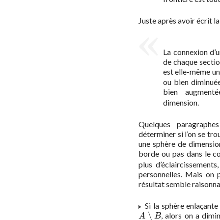
Juste après avoir écrit l
La connexion d’u
de chaque sectio
est elle-même un
ou bien diminué
bien augmen
dimension.
Quelques paragraphe
déterminer si l’on se tro
une sphère de dimensi
borde ou pas dans le 
plus d’éclaircissements
personnelles. Mais on 
résultat semble raisonna
Si la sphère enlaçant
∖
, alors on a dim
A
∖
B
A
B