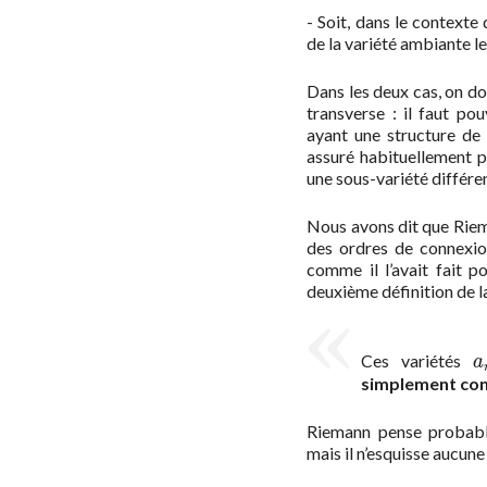
- Soit, dans le contexte 
de la variété ambiante le
Dans les deux cas, on do
transverse : il faut pou
ayant une structure de 
assuré habituellement p
une sous-variété différ
Nous avons dit que Riem
des ordres de connexion
comme il l’avait fait p
deuxième définition de l
Ces variétés
a
a
simplement co
Riemann pense probable
mais il n’esquisse aucune