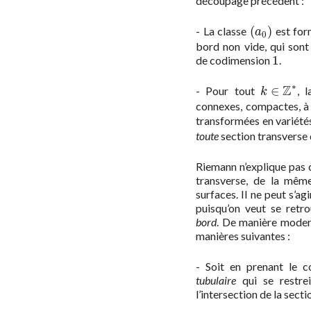
découpage précédent :
(
)
- La classe
est for
(
a
0
)
a
0
bord non vide, qui sont
1
de codimension
.
1
∗
Z
∈
- Pour tout
, 
k
∈
Z
∗
k
connexes, compactes, à
transformées en variété
toute
section transverse
Riemann n’explique pas 
transverse, de la même 
surfaces. Il ne peut s’a
puisqu’on veut se retr
bord
. De manière moder
manières suivantes :
- Soit en prenant le c
tubulaire
qui se restre
l’intersection de la sect