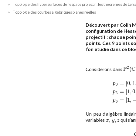
Topologie des hypersurfaces de l’espace projectif : les théorèmes de Lefs
Topologie des courbes algébriques planes réelles
Découvert par Colin M
configuration de Hesse
projectif : chaque poi
points. Ces 9 points s
l’on étudie dans ce bl
2
P
C
(
Considérons dans
P
2
(
C
)
=
[
0
,
1
p
0
=
[
1
,
0
p
0
=
[
0
,
1
,
−
1
]
p
3
=
[
1
,
p
6
Un peu d’algèbre linéa
,
,
variables
qui s’a
x
,
y
,
z
x
y
z