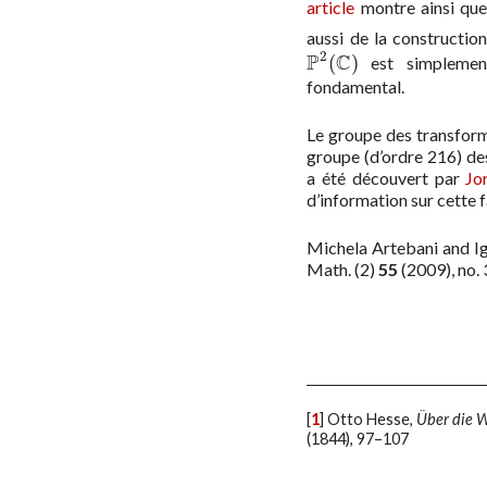
article
montre ainsi qu
aussi de la constructio
2
P
C
(
)
est simplemen
P
2
(
C
)
fondamental.
Le groupe des transform
groupe (d’ordre 216) de
a été découvert par
Jo
d’information sur cette f
Michela Artebani and I
Math. (2)
55
(2009), no.
[
1
]
Otto Hesse,
Über die 
(1844), 97–107