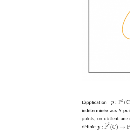
2
P
:
(
L’application
p
:
P
2
(
C
)
p
indéterminée aux 9 po
points, on obtient une
2
˜
P
C
P
:
(
)
→
définie
p
:
P
~
2
(
C
)
→
P
1
(
p