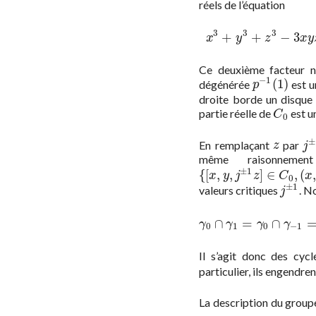
réels de l’équation
3
3
3
+
+
−
3
x
3
+
y
3
x
y
z
x
y
Ce deuxième facteur n
−
1
(
1
)
dégénérée
est u
p
−
1
(
1
)
p
droite borde un disque 
partie réelle de
est u
C
0
C
0
±
En remplaçant
par
z
j
±
z
j
même raisonnemen
±
1
{
[
,
,
]
∈
,
(
,
{
[
x
,
y
,
j
±
1
z
]
∈
C
0
,
(
x
,
y
,
z
)
∈
R
x
y
j
z
C
x
0
±
1
valeurs critiques
. N
j
±
1
j
∩
=
∩
γ
0
∩
γ
1
=
γ
0
∩
γ
−
1
=
γ
−
1
∩
γ
γ
γ
γ
γ
0
1
0
−
1
Il s’agit donc des cyc
particulier, ils engendr
La description du group