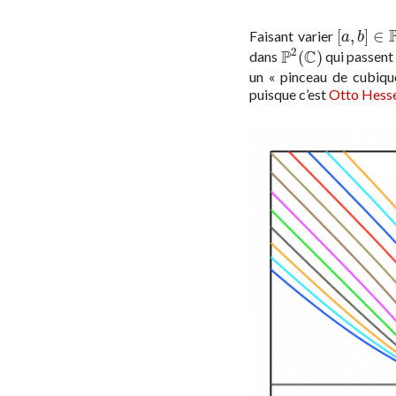
[
,
]
∈
Faisant varier
[
a
,
b
]
∈
P
1
a
b
2
P
C
(
)
dans
qui passent 
P
2
(
C
)
un « pinceau de cubique
puisque c’est
Otto Hess