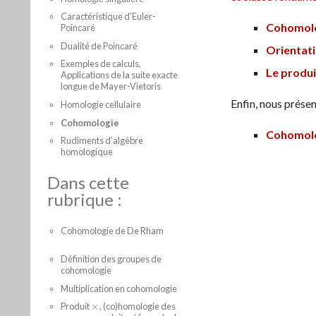
Caractéristique d’Euler-
Cohomolo
Poincaré
Dualité de Poincaré
Orientati
Exemples de calculs,
Le produi
Applications de la suite exacte
longue de Mayer-Vietoris
Enfin, nous prése
Homologie cellulaire
Cohomologie
Cohomolo
Rudiments d’algèbre
homologique
Dans cette
rubrique :
Cohomologie de De Rham
Définition des groupes de
cohomologie
Multiplication en cohomologie
Produit
×
, (co)homologie des
×