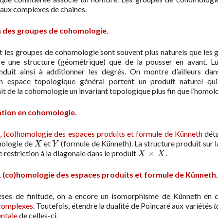
 aux complexes de chaînes.
n des groupes de cohomologie.
es groupes de cohomologie sont souvent plus naturels que les gro
ère une structure (géométrique) que de la pousser en avant. Lu
onduit ainsi à additionner les degrés. On montre d’ailleurs da
 espace topologique général portent un produit naturel qui 
it de la cohomologie un invariant topologique plus fin que l’homol
ation en cohomologie.
, (co)homologie des espaces produits et formule de Künneth
déta
mologie de
et
(formule de Künneth). La structure produit sur l
X
Y
X
Y
×
e restriction à la diagonale dans le produit
.
X
×
X
X
X
, (co)homologie des espaces produits et formule de Künneth
ses de finitude, on a encore un isomorphisme de Künneth en coh
complexes
. Toutefois, étendre la dualité de Poincaré aux variétés
t
entale
de celles-ci.