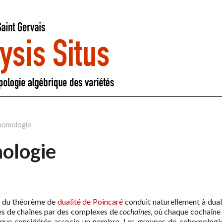
omologie
ologie
n du théorème de
dualité de Poincaré
conduit naturellement à dual
es de chaînes par des complexes de
cochaînes
, où chaque cochaîne 
que considérée associe un nombre. Les groupes de cohomologie