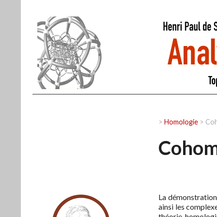
>
Homologie
>
Coh
Cohom
La démonstratio
ainsi les complex
théorie homologi