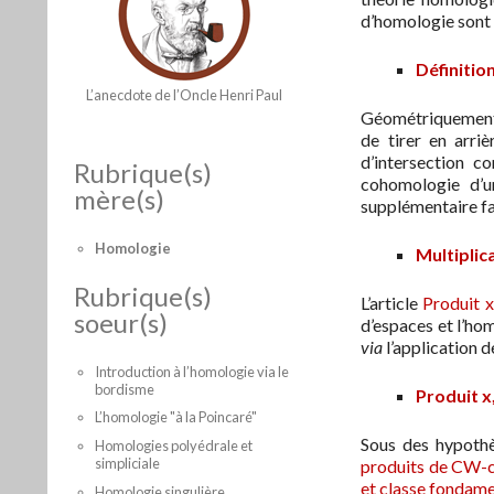
d’homologie sont
Définitio
L’anecdote de l’Oncle Henri Paul
Géométriquement l
de tirer en arri
d’intersection c
Rubrique(s)
cohomologie d’un
mère(s)
supplémentaire fa
Homologie
Multiplic
Rubrique(s)
L’article
Produit x
soeur(s)
d’espaces et l’ho
via
l’application d
Introduction à l’homologie via le
bordisme
Produit x
L’homologie "à la Poincaré"
Sous des hypothè
Homologies polyédrale et
simpliciale
produits de CW-
et classe fondam
Homologie singulière