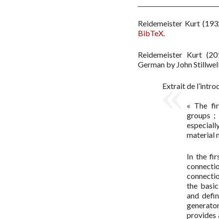
Reidemeister Kurt
(193
BibTeX
.
Reidemeister Kurt
(20
German by John Stillwell
Extrait de l’intro
« The fi
groups ;
especial
material 
In the fi
connect
connecti
the basi
and defi
generato
provides 