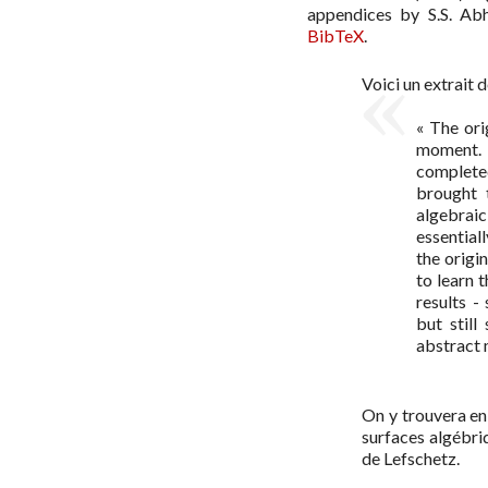
appendices by S.S. Ab
BibTeX
.
Voici un extrait 
« The ori
moment. T
complete
brought 
algebrai
essential
the origin
to learn 
results -
but still
abstract 
On y trouvera en 
surfaces algébri
de Lefschetz.