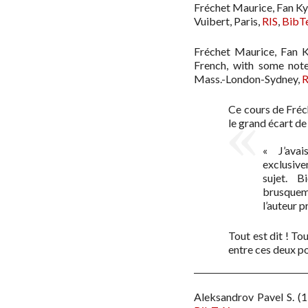
Fréchet Maurice, Fan K
Vuibert, Paris
,
RIS
,
BibT
Fréchet Maurice, Fan 
French, with some note
Mass.-London-Sydney
,
R
Ce cours de Fréch
le grand écart de 
« J’ava
exclusiv
sujet. B
brusquem
l’auteur p
Tout est dit ! Tou
entre ces deux po
Aleksandrov Pavel S.
(