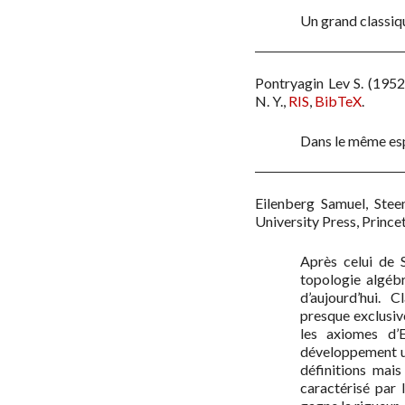
Un grand classique
Pontryagin Lev S.
(1952
N. Y.
,
RIS
,
BibTeX
.
Dans le même espr
Eilenberg Samuel, Ste
University Press, Princ
Après celui de S
topologie algéb
d’aujourd’hui. 
presque exclusiv
les axiomes d’
développement ult
définitions mai
caractérisé par l