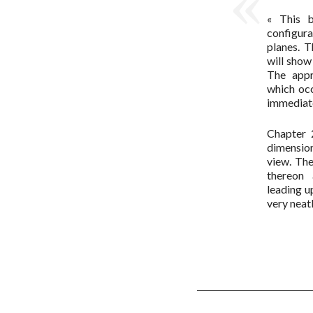
« This b
configura
planes. T
will show
The appr
which occ
immediate
Chapter 
dimensio
view. Th
thereon 
leading u
very neatl