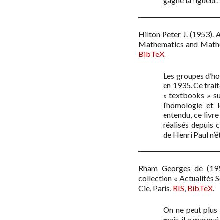
gagne la rigueur.
Hilton Peter J.
(1953)
.
A
Mathematics and Mathe
BibTeX
.
Les groupes d’ho
en 1935. Ce trait
« textbooks » sur
l’homologie et 
entendu, ce livre
réalisés depuis c
de Henri Paul n’ét
Rham Georges de
(19
collection « Actualités S
Cie, Paris
,
RIS
,
BibTeX
.
On ne peut plus 
mais il a marqué