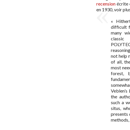
recension
écrite 
en 1930, voir plus
« Hither
difficult
many wid
classi
POLYTECH
reasoning
not help 
of all, t
most need
forest,
fundamen
somewhat
Veblen’s 
the auth
such a w
situs, wh
presents 
methods, 