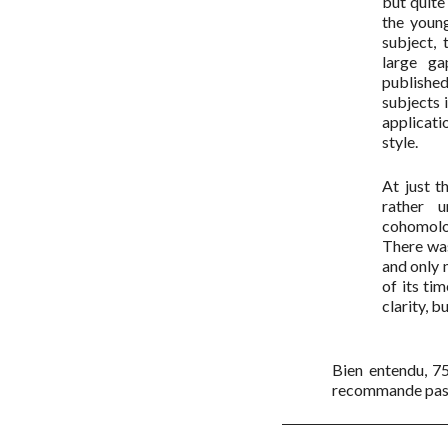
but quite
the young
subject, 
large ga
published
subjects 
applicati
style.
At just t
rather 
cohomolog
There was
and only n
of its tim
clarity, b
Bien entendu, 75 
recommande pas l