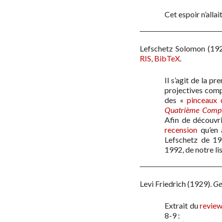
Cet espoir n’allai
Lefschetz Solomon
(19
RIS
,
BibTeX
.
Il s’agit de la p
projectives comp
des «
pinceaux 
Quatrième Complé
Afin de découvri
recension
qu’en a
Lefschetz de 19
1992, de notre li
Levi Friedrich
(1929)
.
Ge
Extrait du
revie
8-9 :