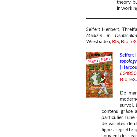
theory, b
in workin
Seifert Herbert, Threlfa
Medizin in Deutschl
Wiesbaden
,
RIS
,
BibTeX
Seifert 
topolog
[Harcou
634850
BibTeX
.
De mani
moderne
survol, 
contenu grâce 
particulier l’un
de variétés de d
lignes regrette q
souvient des séan