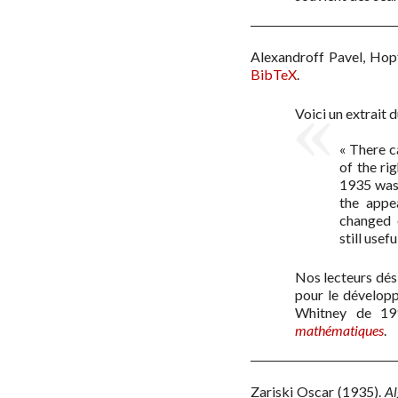
Alexandroff Pavel, Hop
BibTeX
.
Voici un extrait 
« There c
of the ri
1935 was 
the appe
changed e
still usef
Nos lecteurs dési
pour le développ
Whitney de 19
mathématiques
.
Zariski Oscar
(1935)
.
Al