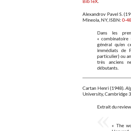
BibTeX
.
Alexandrov Pavel S.
(19
Mineola, NY
,
ISBN:
0-4
Dans les prem
« combinatoire »
général qu’en c
immédiats de P
particulier) ou a
très anciens 
débutants.
Cartan Henri
(1948)
.
Al
University, Cambridge 3
Extrait du review
« The wo