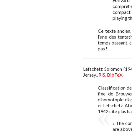
Harvard 
comprehe
compact 
playing th
Ce texte ancien, 
l’une des tentat
temps passant, ce
pas !
Lefschetz Solomon
(19
Jersey.
,
RIS
,
BibTeX
.
Classification d
fixe de Brouwer
d’homotopie d’a
et Lefschetz. Abo
1942 cité plus ha
« The con
are above