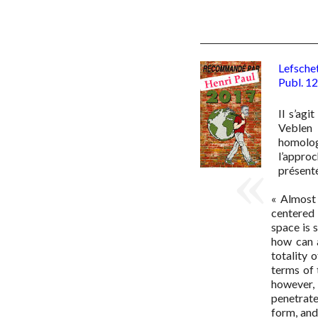
Lefsche
Publ. 12
Il s’ag
Veblen 
homolog
l’appro
présenté
« Almost 
centered 
space is 
how can a
totality 
terms of t
however,
penetrate
form, and