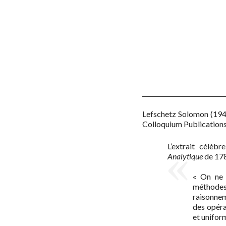
Lefschetz Solomon
(19
Colloquium Publications
L’extrait célèbr
Analytique
de 1788
« On ne 
méthodes
raisonne
des opéra
et unifor