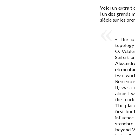
Voici un extrait
l’un des grands m
siècle sur les pr
« This i
topology 
O. Veblen
Seifert a
Alexandr
elementa
two work
Reidemeis
II) was c
almost wh
the moder
The plac
first boo
influence
standard 
beyond V 