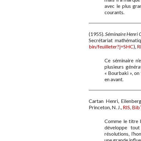
avec le plus gra
courants.
(1955)
.
Séminaire Henri C
Secrétariat mathématiqu
bin/feuilleter?j=SHC
)
,
R
Ce séminaire n’e
plusieurs générat
« Bourbaki », on 
en avant.
Cartan Henri, Eilenber
Princeton, N. J.
,
RIS
,
Bib
Comme le titre l’
développe tout 
résolutions, l’h
une grande influ