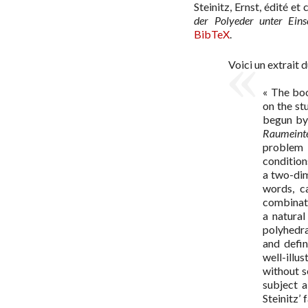
Steinitz, Ernst, édité 
der Polyeder unter Eins
BibTeX
.
Voici un extrait 
« The boo
on the st
begun by 
Raumeinte
problem 
condition
a two-dim
words, c
combinator
a natura
polyhedra
and defin
well-illu
without s
subject 
Steinitz’