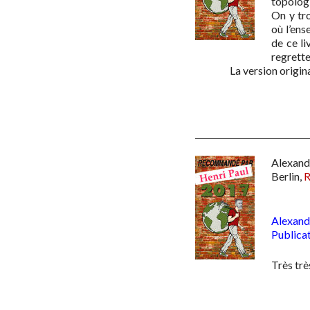
topologi
On y tr
où l’ens
de ce li
regrette
La version origin
Alexand
Berlin
,
R
Alexand
Publica
Très trè