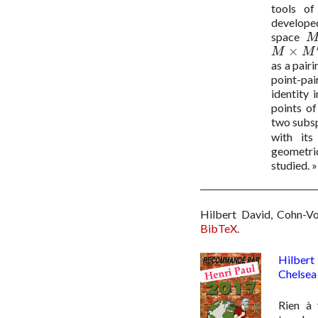
tools o
developed
space
M
×
M
×
M
′
M
M
as a pairi
point-pai
identity 
points o
two subs
with its
geometric
studied. »
Hilbert David, Cohn-Vo
BibTeX
.
Hilbert
Chelsea
Rien à 