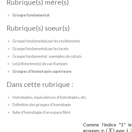
Rubrique(s) mère(s)
Groupe fondamental
Rubrique(s) soeur(s)
Groupe fondamental par les revêtements
Groupe fondamental par les lacets
Groupe fondamental : exemples de calculs
Le(s) théorème(s) de van Kampen
Groupes d’homotopie supérieure
Dans cette rubrique :
Homotopies, équivalences d’homotopies, etc.
Définition des groupes d’homotopie
Suite d’homotopie d’un espace fibré
Comme l’indice "1" le
(
)
groupes
avec
π
i
(
X
)
i
≥
π
X
i