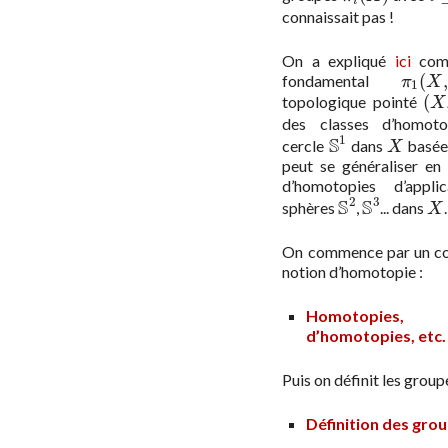
i
connaissait pas !
On a expliqué
ici
comm
(
,
fondamental
π
1
(
X
,
x
π
X
1
(
topologique pointé
(
X
,
X
des classes d’homoto
1
S
cercle
dans
basée
S
1
X
X
peut se généraliser en
d’homotopies d’appli
2
3
S
S
sphères
,
... dans
.
S
2
S
3
X
X
On commence par un cour
notion d’homotopie :
Homotopies
d’homotopies, etc.
Puis on définit les grou
Définition des gro