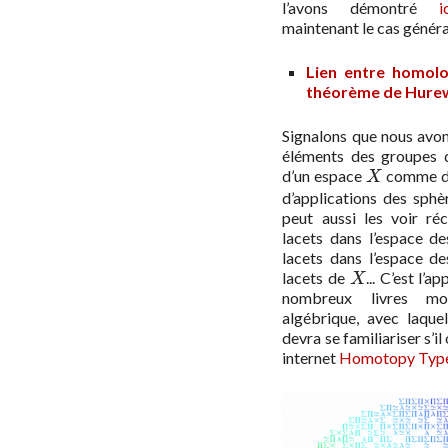
l’avons démontré
i
maintenant le cas généra
Lien entre homolo
théorème de Hurew
Signalons que nous avon
éléments des groupes 
d’un espace
comme de
X
X
d’applications des sph
peut aussi les voir r
lacets dans l’espace d
lacets dans l’espace de
lacets de
... C’est l’
X
X
nombreux livres mo
algébrique, avec laque
devra se familiariser s’i
internet
Homotopy Type