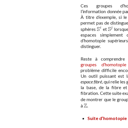
Ces groupes d’ho
l’information donnée pa
À titre d’exemple, si 
permet pas de distingu
S
S
i
j
sphères
et
lorsqu
S
i
S
j
espaces simplement c
d’homotopie supérieur
distinguer.
Reste à comprendre 
groupes d’homotopie 
problème difficile enc
Un outil puissant est 
espace fibré
, qui relie l
la base, de la fibre et
fibration. Cette suite 
de montrer que le grou
Z
à
.
Z
Suite d’homotopie 